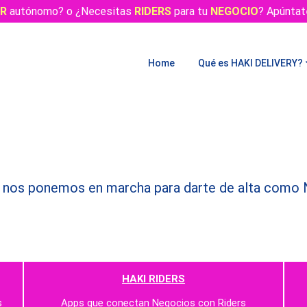
ER
autónomo? o ¿Necesitas
RIDERS
para tu
NEGOCIO
? Apúntat
Home
Qué es HAKI DELIVERY?
 y nos ponemos en marcha para darte de alta com
HAKI RIDERS
s
Apps que conectan Negocios con Riders