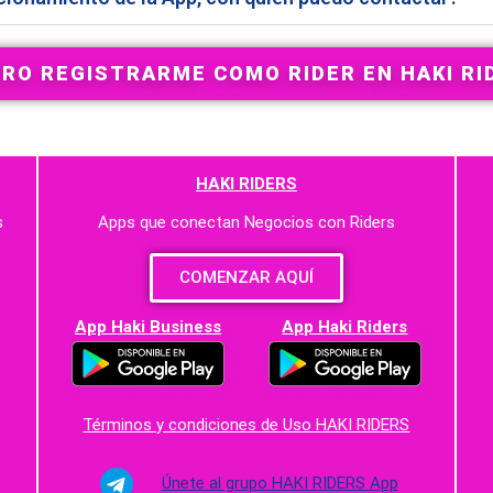
ERO REGISTRARME COMO RIDER EN HAKI RI
HAKI RIDERS
s
Apps que conectan Negocios con Riders
COMENZAR AQUÍ
App Haki Business
App Haki Riders
Términos y condiciones de Uso HAKI RIDERS
Únete al grupo HAKI RIDERS App