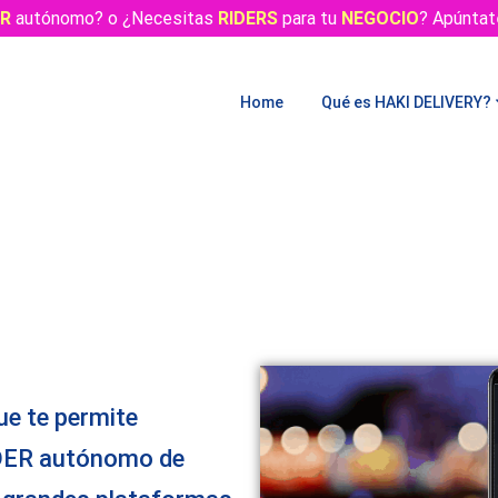
ER
autónomo? o ¿Necesitas
RIDERS
para tu
NEGOCIO
? Apúntat
Home
Qué es HAKI DELIVERY?
ue te permite
IDER autónomo de