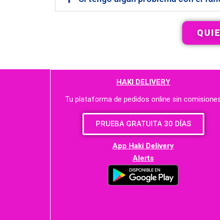
QUI
HAKI DELIVERY
Tu plataforma de pedidos online sin comisione
PRUEBA GRATUITA 30 DÍAS
App Haki Delivery
Alerts