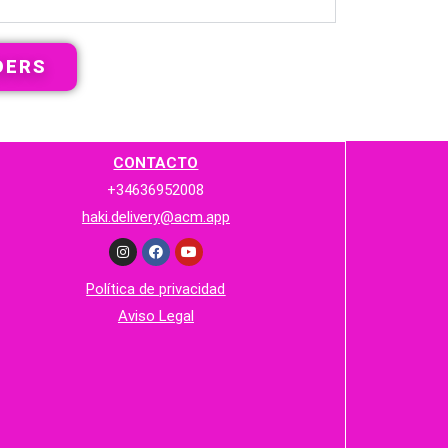
DERS
CONTACTO
+34636952008
haki.delivery@acm.app
Política de privacidad
Aviso Legal